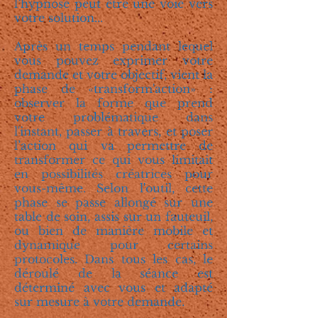
l’hypnose peut être une voie vers
votre solution...
Après un temps pendant lequel
vous pouvez exprimer votre
demande et votre objectif, vient la
phase de «transform'action» :
observer la forme que prend
votre problématique dans
l'instant, passer à travers, et poser
l’action qui va permettre de
transformer ce qui vous limitait
en possibilités créatrices pour
vous-même. Selon l'outil, cette
phase se passe allongé sur une
table de soin, assis sur un fauteuil,
ou bien de manière mobile et
dynamique pour certains
protocoles. Dans tous les cas, le
déroulé de la séance est
déterminé avec vous et adapté
sur mesure à votre demande.