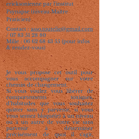
ericksonienne par l'institut
Psynapse (niveau Maître
Praticien)
Contact :
asso.toutelie@gmail.com
/
07 83 51 28 80
Milie :
06 62 68 43
55 (pour infos
& rendez-vous)
Je vous propose cet outil pour
vous accompagner sur votre
chemin de changement.
Si vous voulez vous libérer de
comportements toxiques,
d’habitudes que vous souhaitez
quitter sans y parvenir, si vous
vous sentez bloqué(e) à un niveau
ou à un autre de votre vie sans
parvenir à déterminer
précisément de quoi il s'agit,