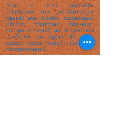
Alors si vous souhaitez
solutionner une problématique
(qu'elle soit d’ordre émotionnel,
affectif, relationnel, physique,
comportemental) ou simplement
améliorer un aspect de vous-
même, venez «tenter» l’hypnose
thérapeutique !
Une séance dure en moyenne
entre 1h30 et 2h.
Participation associative dans une
fourchette entre 40 et 60 €, selon vos
possibilités du moment.
Sur rendez-
vous, bien sûr !
Calendrier des consultations
ici